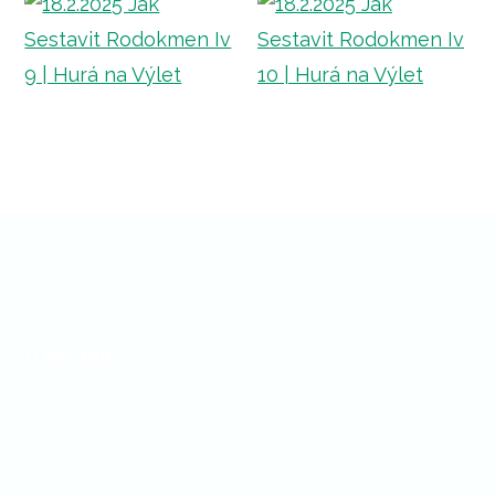
Co děláme
Výlety
Festival
Hurá proStory