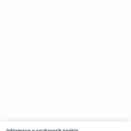
O spolku
Novinky
O nás
Fotogalerie
Kontakty
Veřejnost
Partneři
Dokumenty
Tiskové zprávy
Návrat nahoru
Zůstaňte s námi v kontaktu
Informace o souborech cookie