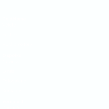
Co děláme
Výlety
Festival
Hurá proStory
O spolku
Novinky
O nás
Fotogalerie
Kontakty
Veřejnost
Partneři